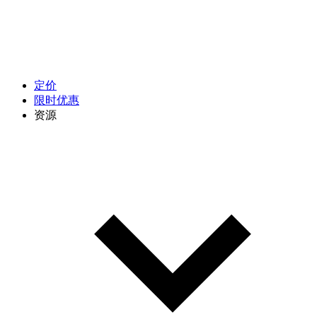
定价
限时优惠
资源