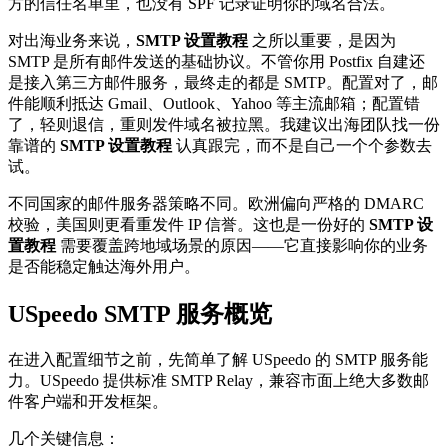
方的信任名单里，也没有 SPF 记录证明你的域名合法。
对出海业务来说，
SMTP 设置教程
之所以重要，是因为
SMTP 是所有邮件发送的基础协议。不管你用 Postfix 自建还
是接入第三方邮件服务，最终走的都是 SMTP。配置对了，邮
件能顺利抵达 Gmail、Outlook、Yahoo 等主流邮箱；配置错
了，轻则退信，重则发件域名被拉黑。我建议出海团队找一份
靠谱的
SMTP 设置教程
认真跟完，而不是自己一个个参数去
试。
不同国家的邮件服务器策略不同。欧洲偏向严格的 DMARC
校验，美国则更看重发件 IP 信誉。这也是一份好的
SMTP 设
置教程
需要覆盖跨地域场景的原因——它直接影响你的业务
是否能稳定触达海外用户。
USpeedo SMTP 服务概览
在进入配置细节之前，先简单了解 USpeedo 的 SMTP 服务能
力。USpeedo 提供标准 SMTP Relay，兼容市面上绝大多数邮
件客户端和开发框架。
几个关键信息：