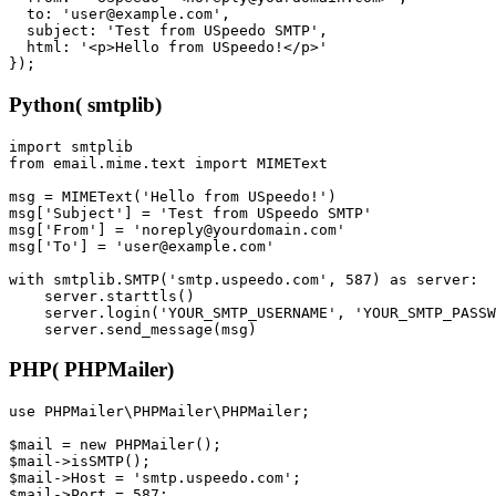
  to: 'user@example.com',

  subject: 'Test from USpeedo SMTP',

  html: '<p>Hello from USpeedo!</p>'

Python( smtplib)
import smtplib

from email.mime.text import MIMEText

msg = MIMEText('Hello from USpeedo!')

msg['Subject'] = 'Test from USpeedo SMTP'

msg['From'] = 'noreply@yourdomain.com'

msg['To'] = 'user@example.com'

with smtplib.SMTP('smtp.uspeedo.com', 587) as server:

    server.starttls()

    server.login('YOUR_SMTP_USERNAME', 'YOUR_SMTP_PASSW
PHP( PHPMailer)
use PHPMailer\PHPMailer\PHPMailer;

$mail = new PHPMailer();

$mail->isSMTP();

$mail->Host = 'smtp.uspeedo.com';

$mail->Port = 587;
