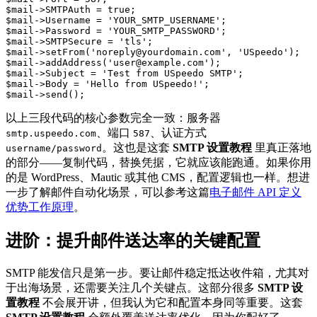
$mail->SMTPAuth = true;

$mail->Username = 'YOUR_SMTP_USERNAME';

$mail->Password = 'YOUR_SMTP_PASSWORD';

$mail->SMTPSecure = 'tls';

$mail->setFrom('noreply@yourdomain.com', 'USpeedo');

$mail->addAddress('user@example.com');

$mail->Subject = 'Test from USpeedo SMTP';

$mail->Body = 'Hello from USpeedo!';

以上三段代码的核心参数完全一致：服务器
、端口
、认证方式
smtp.uspeedo.com
587
。这也是这套
SMTP 设置教程
里真正落地
username/password
的部分——复制代码，替换凭据，它就应该能跑通。如果你用
的是 WordPress、Mautic 或其他 CMS，配置逻辑也一样。想进
一步了解邮件自动化场景，可以参考这篇
电子邮件 API 定义
优势工作原理
。
进阶：提升邮件送达率的关键配置
SMTP 能发信只是第一步。要让邮件稳定抵达收件箱，尤其对
于出海场景，还需要关注几个关键点。这部分很多
SMTP 设
置教程
不会展开讲，但我认为它和配置本身同等重要。这套