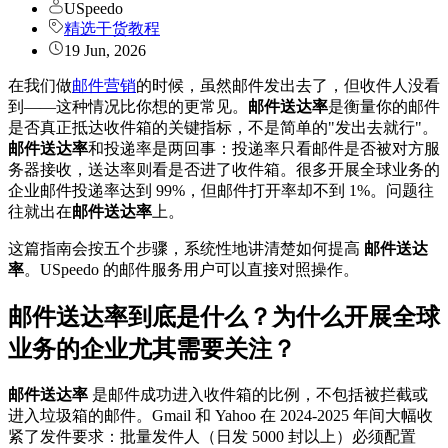
USpeedo
精选干货教程
19 Jun, 2026
在我们做
邮件营销
的时候，虽然邮件发出去了，但收件人没看
到——这种情况比你想的更常见。
邮件送达率
是衡量你的邮件
是否真正抵达收件箱的关键指标，不是简单的"发出去就行"。
邮件送达率
和投递率是两回事：投递率只看邮件是否被对方服
务器接收，送达率则看是否进了收件箱。很多开展全球业务的
企业邮件投递率达到 99%，但邮件打开率却不到 1%。问题往
往就出在
邮件送达率
上。
这篇指南会按五个步骤，系统性地讲清楚如何提高
邮件送达
率
。USpeedo 的邮件服务用户可以直接对照操作。
邮件送达率到底是什么？为什么开展全球
业务的企业尤其需要关注？
邮件送达率
是邮件成功进入收件箱的比例，不包括被拦截或
进入垃圾箱的邮件。Gmail 和 Yahoo 在 2024-2025 年间大幅收
紧了发件要求：批量发件人（日发 5000 封以上）必须配置