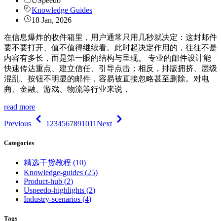
USpeedo
Knowledge Guides
18 Jan, 2026
在信息爆炸的收件箱里，用户通常只用几秒就决定：这封邮件
要不要打开、值不值得继续看。此时起决定作用的，往往不是
内容有多长，而是第一眼的结构与呈现。 专业的邮件设计能
快速传达重点、建立信任、引导点击；相反，排版拥挤、层级
混乱、按钮不明显的邮件，容易被直接忽略甚至删除。对电
商、金融、游戏、物流等行业来说，
read more
Previous
1
2
3
4
5
6
7
8
9
10
11
Next
Categories
精选干货教程
(
10
)
Knowledge-guides
(
25
)
Product-hub
(
2
)
Uspeedo-highlights
(
2
)
Industry-scenarios
(
4
)
Tags