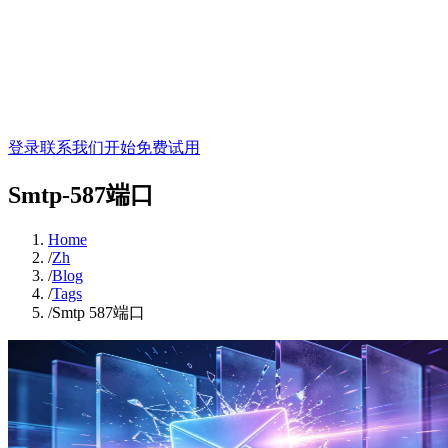
登录
联系我们
开始免费试用
Smtp-587端口
Home
/
Zh
/
Blog
/
Tags
/
Smtp 587端口